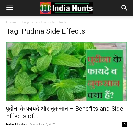
Home
Tags
Pudina Side Effects
Tag: Pudina Side Effects
पुदीना के फायदे और नुकसान – Benefits and Side
Effects of...
India Hunts
-
December 7, 2021
0