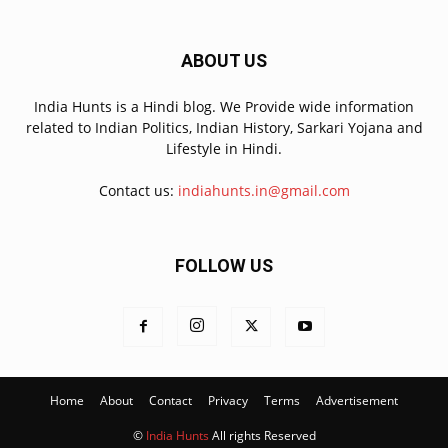
ABOUT US
India Hunts is a Hindi blog. We Provide wide information
related to Indian Politics, Indian History, Sarkari Yojana and
Lifestyle in Hindi.
Contact us:
indiahunts.in@gmail.com
FOLLOW US
Home
About
Contact
Privacy
Terms
Advertisement
©
India Hunts
All rights Reserved