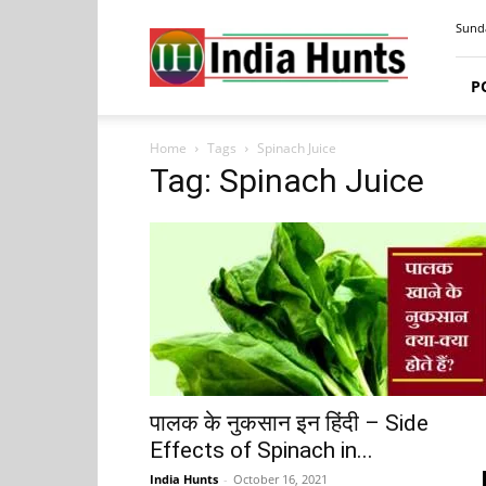
India
Sunda
Hunts
P
Home
Tags
Spinach Juice
Tag: Spinach Juice
पालक के नुकसान इन हिंदी – Side
Effects of Spinach in...
India Hunts
-
October 16, 2021