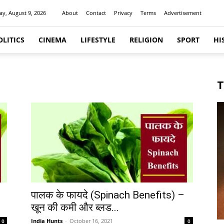
y, August 9, 2026
About
Contact
Privacy
Terms
Advertisement
OLITICS
CINEMA
LIFESTYLE
RELIGION
SPORT
HI
T
पालक के फायदे (Spinach Benefits) –
खून की कमी और ब्लड...
India Hunts
-
October 16, 2021
0
0